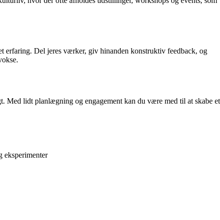
kulturliv, hvor der ofte afholdes udstillinger, workshops og events, som
t erfaring. Del jeres værker, giv hinanden konstruktiv feedback, og
 vokse.
igt. Med lidt planlægning og engagement kan du være med til at skabe et
g eksperimenter