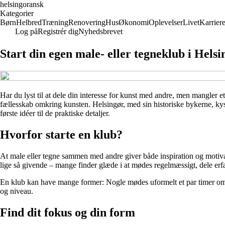
helsingoransk
Kategorier
Børn
Helbred
Træning
Renovering
Hus
Økonomi
Oplevelser
Livet
Karrier
Log på
Registrér dig
Nyhedsbrevet
Start din egen male- eller tegneklub i Hel
Har du lyst til at dele din interesse for kunst med andre, men mangler 
fællesskab omkring kunsten. Helsingør, med sin historiske bykerne, kys
første idéer til de praktiske detaljer.
Hvorfor starte en klub?
At male eller tegne sammen med andre giver både inspiration og motiva
lige så givende – mange finder glæde i at mødes regelmæssigt, dele erfa
En klub kan have mange former: Nogle mødes uformelt et par timer om ug
og niveau.
Find dit fokus og din form