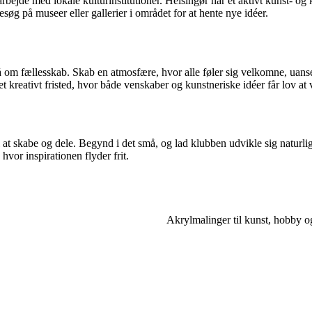
bejde med lokale kulturinstitutioner. Helsingør har et aktivt kunst- og 
besøg på museer eller gallerier i området for at hente nye idéer.
 om fællesskab. Skab en atmosfære, hvor alle føler sig velkomne, uanse
et kreativt fristed, hvor både venskaber og kunstneriske idéer får lov at
l at skabe og dele. Begynd i det små, og lad klubben udvikle sig naturl
hvor inspirationen flyder frit.
Akrylmalinger til kunst, hobby o