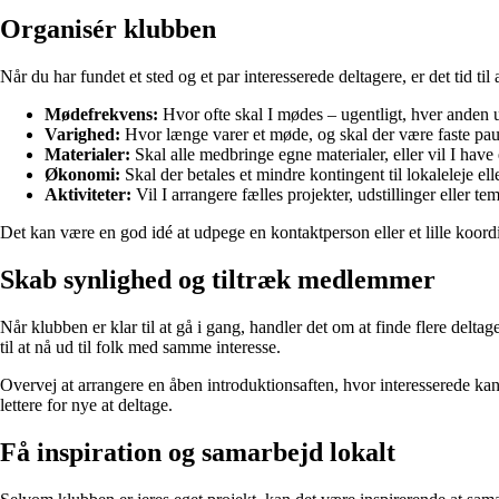
Organisér klubben
Når du har fundet et sted og et par interesserede deltagere, er det tid 
Mødefrekvens:
Hvor ofte skal I mødes – ugentligt, hver anden 
Varighed:
Hvor længe varer et møde, og skal der være faste pau
Materialer:
Skal alle medbringe egne materialer, eller vil I have 
Økonomi:
Skal der betales et mindre kontingent til lokaleleje ell
Aktiviteter:
Vil I arrangere fælles projekter, udstillinger eller te
Det kan være en god idé at udpege en kontaktperson eller et lille koo
Skab synlighed og tiltræk medlemmer
Når klubben er klar til at gå i gang, handler det om at finde flere delt
til at nå ud til folk med samme interesse.
Overvej at arrangere en åben introduktionsaften, hvor interesserede 
lettere for nye at deltage.
Få inspiration og samarbejd lokalt