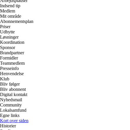
Arbejdspladser
Indsend tip
Medlem
Mit område
Abonnementsplan
Priser
Udbytte
Løsninger
Koordination
Sponsor
Brandpartner
Formidler
Teammedlem
Presseinfo
Henvendelse
Klub
Bliv følger
Bliv abonnent
Digital kontakt
Nyhedsmail
Community
Lokalsamfund
Egne links
Kort over siden
Historier