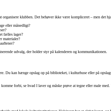
til at organisere klubben. Det behøver ikke være kompliceret – men det hj
uge eller månedligt?
ser?
et fælles lager?
er materialer?
maaftener?
rdinerende udvalg, der holder styr på kalenderen og kommunikationen.
agere. Du kan hænge opslag op på biblioteket, i kulturhuse eller på opsla
kan komme forbi, se hvad I laver og måske prøve at tegne eller male m