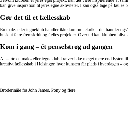
Selvom klubben er jeres eget projekt, kan det være inspirerende at samar
kan give inspiration til jeres egne aktiviteter. I kan også tage på fælles 
Gør det til et fællesskab
En male- eller tegneklub handler ikke kun om teknik – det handler også
husk at fejre fremskridt og fælles projekter. Over tid kan klubben blive 
Kom i gang – ét penselstrøg ad gangen
At starte en male- eller tegneklub kræver ikke meget mere end lysten ti
kreativt fællesskab i Helsingør, hvor kunsten får plads i hverdagen – og 
Broderinåle fra John James, Pony og flere