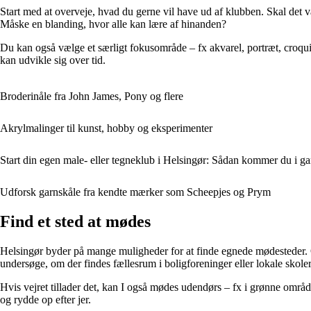
Start med at overveje, hvad du gerne vil have ud af klubben. Skal det v
Måske en blanding, hvor alle kan lære af hinanden?
Du kan også vælge et særligt fokusområde – fx akvarel, portræt, croquis
kan udvikle sig over tid.
Broderinåle fra John James, Pony og flere
Akrylmalinger til kunst, hobby og eksperimenter
Start din egen male- eller tegneklub i Helsingør: Sådan kommer du i g
Udforsk garnskåle fra kendte mærker som Scheepjes og Prym
Find et sted at mødes
Helsingør byder på mange muligheder for at finde egnede mødesteder. Off
undersøge, om der findes fællesrum i boligforeninger eller lokale skole
Hvis vejret tillader det, kan I også mødes udendørs – fx i grønne områ
og rydde op efter jer.