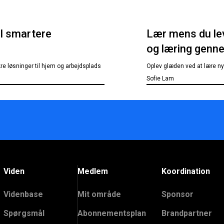
il smartere
Lær mens du lev
og læring genne
re løsninger til hjem og arbejdsplads
Oplev glæden ved at lære ny
Sofie Lam
Viden
Medlem
Koordination
Videnbase
Mit område
Sponsor
Spørgsmål
Abonnementsplan
Brandpartner