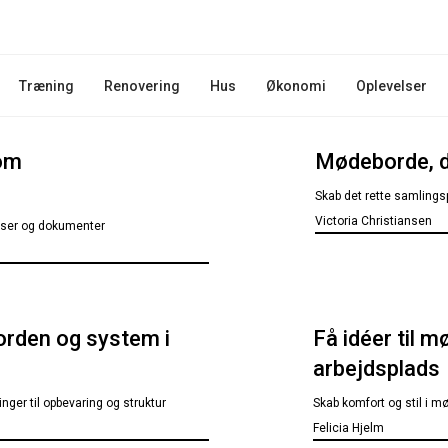
Træning
Renovering
Hus
Økonomi
Oplevelser
 om
Mødeborde, de
Skab det rette samlings
Victoria Christiansen
elser og dokumenter
orden og system i
Få idéer til m
arbejdsplads
nger til opbevaring og struktur
Skab komfort og stil i m
Felicia Hjelm