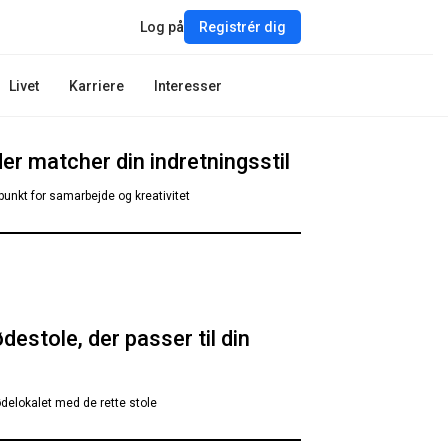
Log på
Registrér dig
Livet
Karriere
Interesser
r matcher din indretningsstil
punkt for samarbejde og kreativitet
ødestole, der passer til din
ødelokalet med de rette stole