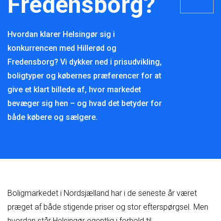
Fredensborg?
Hvordan klarer Helsingør sig i
konkurrencen med Hillerød og
Fredensborg? Vi dykker ned i prisudvikling,
boligtyper og købernes præferencer for at
give et klart billede af, hvor markedet
bevæger sig hen – og hvad det betyder for
både købere og sælgere.
Boligmarkedet i Nordsjælland har i de seneste år været
præget af både stigende priser og stor efterspørgsel. Men
hvordan står Helsingør egentlig i forhold til